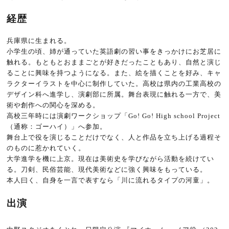
経歴
兵庫県に生まれる。
小学生の頃、姉が通っていた英語劇の習い事をきっかけにお芝居に
触れる。もともとおままごとが
好きだったこともあり、自然と演じ
ることに興味を持つようになる。また、絵を描くことを好み、キャ
ラクタ
ーイラストを中心に制作していた。高校は県内の工業高校の
デザイン科へ進学し、演劇部に所
属。舞台表現に触れる一方で、美
術や創作への関心を深める。
高校三年時には演劇ワークショップ「Go! Go! High school Project
（通称：ゴーハイ）」へ参加。
舞台上で役を演じることだけでなく、人と作品を立ち上げる過程そ
のものに惹かれていく。
大学進学を機に上京。現在は美術史を学びながら活動を続けてい
る。刀剣、民俗芸能、現代美術
などに強く興味をもっている。
本人曰く、自身を一言で表すなら「川に流れるタイプの河童」。
出演