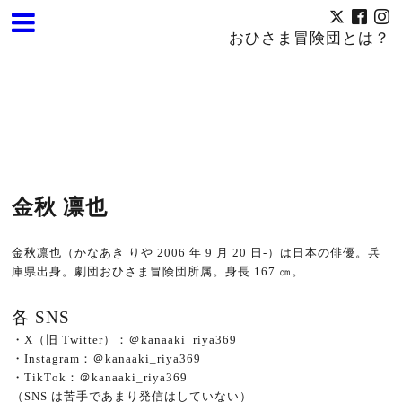
おひさま冒険団とは？
金秋 凛也
金秋凛也（かなあき りや 2006 年 9 月 20 日‐）は日本の俳優。兵
庫県出身。劇団おひさま冒険
団所属。身長 167 ㎝。
各 SNS
・X（旧 Twitter）：＠kanaaki
_
riya369
・Instagram：＠kanaaki_riya369
・TikTok：＠kanaaki_riya369
（SNS は苦手であまり発信はしていない）