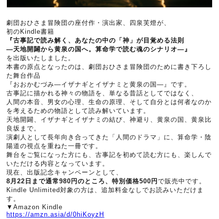
劇団おひさま冒険団の座付作・演出家、四泉芙燈が、
初のKindle書籍
『古事記で読み解く、あなたの中の「神」が目覚める法則
―天地開闢から黄泉の国へ。算命学で読む魂のシナリオ―』
を出版いたしました。
本書の原点となったのは、劇団おひさま冒険団のために書き下ろし
た舞台作品
『おおかむづみ―イザナギとイザナミと黄泉の国―』です。
古事記に描かれる神々の物語を、単なる昔話としてではなく、
人間の本音、男女の心理、生命の原理、そして自分とは何者なのか
を考えるための物語として読み解いています。
天地開闢、イザナギとイザナミの結び、神避り、黄泉の国、黄泉比
良坂まで。
演劇人として長年向き合ってきた「人間のドラマ」に、算命学・陰
陽道の視点を重ねた一冊です。
舞台をご覧になった方にも、古事記を初めて読む方にも、楽しんで
いただける内容となっています。
現在、出版記念キャンペーンとして、
8月22日まで通常980円のところ、特別価格500円
で販売中です。
Kindle Unlimited対象の方は、追加料金なしでお読みいただけま
す。
▼Amazon Kindle
https://amzn.asia/d/0hiKoyzH