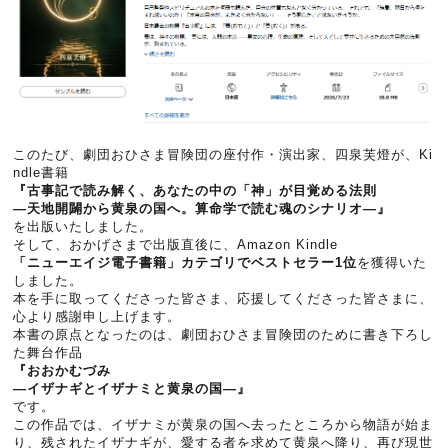
このたび、劇団おひさま冒険団の座付作・演出家、四泉芙燈が、Ki
ndle書籍
『古事記で読み解く、あなたの中の「神」が目覚める法則
―天地開闢から黄泉の国へ。算命学で読む魂のシナリオ―』
を出版いたしました。
そして、おかげさまで出版直後に、Amazon Kindle
「ニューエイジ電子書籍」カテゴリでベストセラー1位
を獲得いた
しました。
本を手に取ってくださった皆さま、応援してくださった皆さまに、
心より感謝申し上げます。
本書の原点となったのは、劇団おひさま冒険団のために書き下ろし
た舞台作品
『おおかむづみ
―イザナギとイザナミと黄泉の国―』
です。
この作品では、イザナミが黄泉の国へ去ったところから物語が始ま
り、残されたイザナギが、愛する者を求めて黄泉へ降り、再び現世