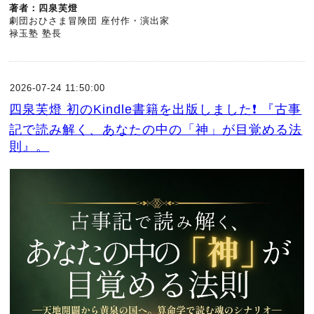
著者：四泉芙燈
劇団おひさま冒険団 座付作・演出家
禄玉塾 塾長
2026-07-24 11:50:00
四泉芙燈 初のKindle書籍を出版しました❗ 『古事
記で読み解く、あなたの中の「神」が目覚める法
則』。