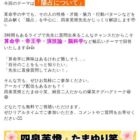
「陽占について」
今回のテーマは
算命学の中でも、その人の性格・才能・魅力・行動パターンなどを
読み解く「陽占」を中心に、四泉芙燈先生がじっくり解説します🥹
✨
3時間もあるライブで先生に質問出来るこんなチャンスだからこそ
算命学・帝王学・演技論・脳科学
など幅広いテーマで回答
いたします👍👍
「算命学に興味はあるけれど難しそう…」
「自分のことをもっと知りたい」
「先生に直接質問してみたい！」
そんな方も、ぜひお気軽にご参加ください。
アーカイブ配信もあるかも？！
四泉芙燈とたまゆり笑、納音二人だからの爆笑チグハグトーク😆
😆
どなたでも無料でご視聴いただけます。
ぜひリアルタイムでご参加いただき、コメントやご質問をお寄せく
ださい💁‍♀️