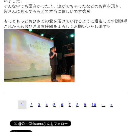
いました。
そんな中でも面白かったよ、涙がでちゃったなどのお声を頂き、
皆さんに喜んでもらえて本当に嬉しいです🥹💓
もっともっとおひさまの愛を届けていけるように邁進します🙌🙌🌈
これからもおひさま冒険団をよろしくお願いいたします✨
1
2
3
4
5
6
7
8
9
10
...
»