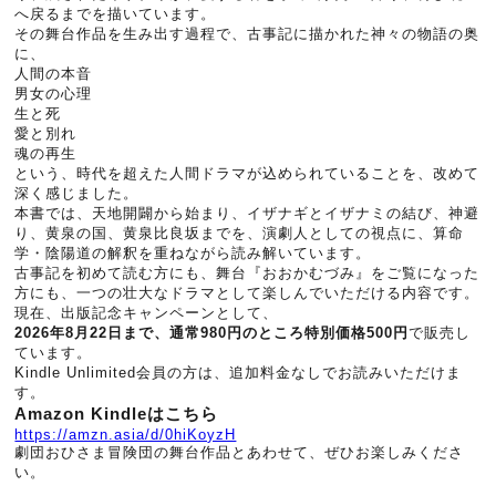
へ戻るまでを描いています。
その舞台作品を生み出す過程で、古事記に描かれた神々の物語の奥
に、
人間の本音
男女の心理
生と死
愛と別れ
魂の再生
という、時代を超えた人間ドラマが込められていることを、改めて
深く感じました。
本書では、天地開闢から始まり、イザナギとイザナミの結び、神避
り、黄泉の国、黄泉比良坂までを、演劇人としての視点に、算命
学・陰陽道の解釈を重ねながら読み解いています。
古事記を初めて読む方にも、舞台『おおかむづみ』をご覧になった
方にも、一つの壮大なドラマとして楽しんでいただける内容です。
現在、出版記念キャンペーンとして、
2026年8月22日まで、通常980円のところ特別価格500円
で販売し
ています。
Kindle Unlimited会員の方は、追加料金なしでお読みいただけま
す。
Amazon Kindleはこちら
https://amzn.asia/d/0hiKoyzH
劇団おひさま冒険団の舞台作品とあわせて、ぜひお楽しみくださ
い。