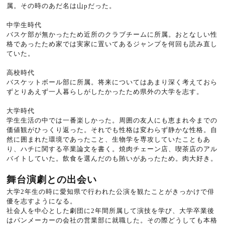
属。その時のあだ名は山pだった。
中学生時代
バスケ部が無かったため近所のクラブチームに所属。おとなしい性
格であったため家では実家に置いてあるジャンプを何回も読み直し
ていた。
高校時代
バスケットボール部に所属。将来についてはあまり深く考えておら
ずとりあえず一人暮らしがしたかったため県外の大学を志す。
大学時代
学生生活の中では一番楽しかった。周囲の友人にも恵まれ今までの
価値観がひっくり返った。それでも性格は変わらず静かな性格。自
然に囲まれた環境であったこと、生物学を専攻していたこともあ
り、ハチに関する卒業論文を書く。焼肉チェーン店、喫茶店のアル
バイトしていた。飲食を選んだのも賄いがあったため。肉大好き。
舞台演劇との出会い
大学2年生の時に愛知県で行われた公演を観たことがきっかけで俳
優を志すようになる。
社会人を中心とした劇団に2年間所属して演技を学び、大学卒業後
はパンメーカーの会社の営業部に就職した。その際どうしても本格