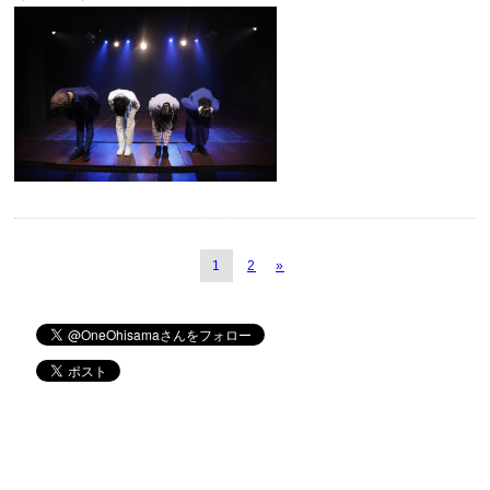
1
2
»