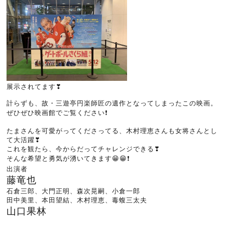
展示されてます❣
計らずも、故・三遊亭円楽師匠の遺作となってしまったこの映画。
ぜひぜひ映画館でご覧ください❗
たまさんを可愛がってくださってる、木村理恵さんも女将さんとし
て大活躍❣
これを観たら、今からだってチャレンジできる❣
そんな希望と勇気が湧いてきます😁😁❗
出演者
藤竜也
石倉三郎、大門正明、森次晃嗣、小倉一郎
田中美里、本田望結、木村理恵、毒蝮三太夫
山口果林