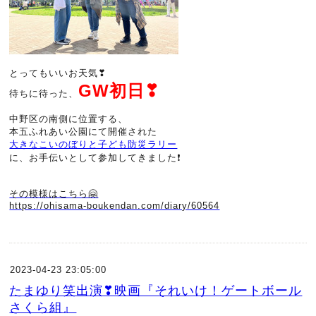
とってもいいお天気❣
GW初日❣
待ちに待った、
中野区の南側に位置する、
本五ふれあい公園にて開催された
大きなこいのぼりと子ども防災ラリー
に、お手伝いとして参加してきました❗
その模様はこちら🤗
https://ohisama-boukendan.com/diary/60564
2023-04-23 23:05:00
たまゆり笑出演❣映画『それいけ！ゲートボール
さくら組』