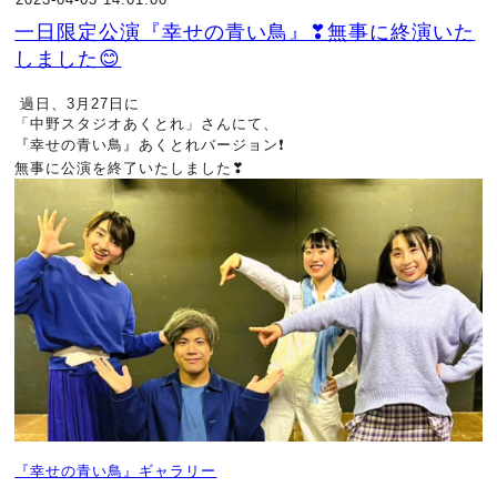
一日限定公演『幸せの青い鳥』❣無事に終演いた
しました😊
過日、3月27日に
「中野スタジオあくとれ」さんにて、
『幸せの青い鳥』あくとれバージョン❗
無事に公演を終了いたしました❣
『幸せの青い鳥』ギャラリー