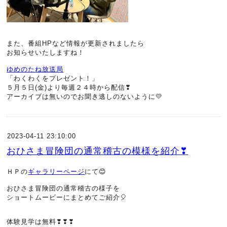
また、番組HPなど情報が更新されましたら
お知らせいたしますね！
ゆめのたね放送局
「わくわくをプレゼント！」
５月５日(金)より毎週２４時から配信❣
アーカイブは無いのでお聞き逃しのないように💛
2023-04-11 23:10:00
おひさま冒険団の通常稽古の模様を紹介❣
ＨＰの
ギャラリーページ
にて😊
おひさま冒険団の通常稽古の様子を
ショートムービーにまとめてご紹介🎈
体験見学は無料❣❣❣