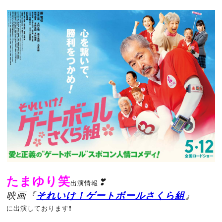
たまゆり笑
❣
出演情報
映画『
それいけ！ゲートボールさくら組
』
に出演しております❗