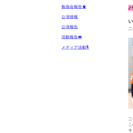
勉強会報告🧠
公演情報
公演報告
二
活動報告👑
メディア活動🎙️
二
こ
そ