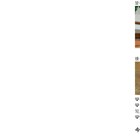
皆
後


写
