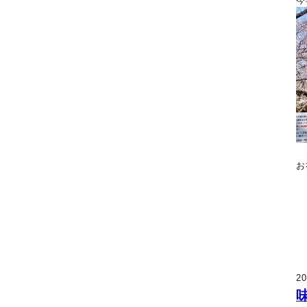
今
お
20