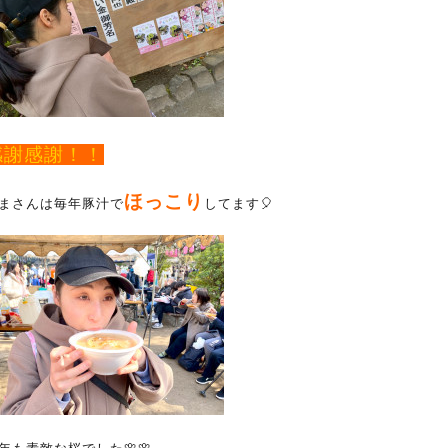
感謝感謝！！
ほっこり
まさんは毎年豚汁で
してます🎈