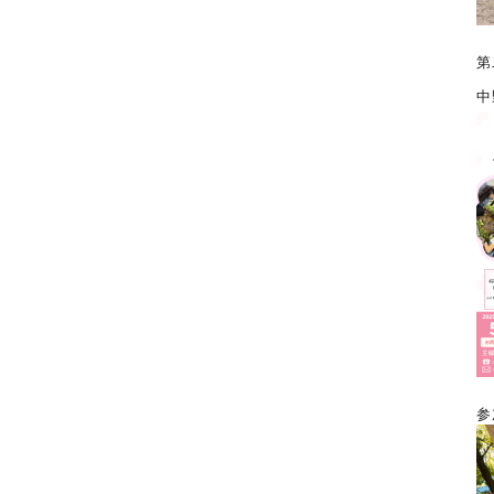
第
中
参