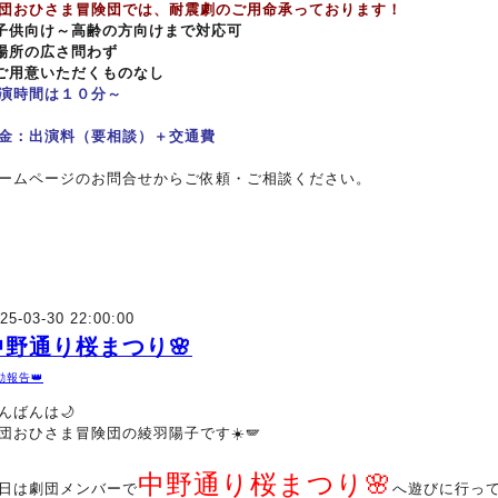
団おひさま冒険団では、耐震劇のご用命承っております！
子供向け～高齢の方向けまで対応可
場所の広さ問わず
ご用意いただくものなし
演時間は１０分～
金：出演料（要相談）＋交通費
ームページのお問合せからご依頼・ご相談ください。
25-03-30 22:00:00
中野通り桜まつり🌸
動報告👑
んばんは🌙
団おひさま冒険団の綾羽陽子です☀️🪽
中野通り桜まつり🌸
日は劇団メンバーで
へ遊びに行っ