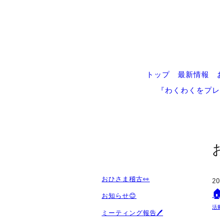
トップ
最新情報
『わくわくをプレ
おひさま稽古👀
20
お知らせ😊
活
ミーティング報告🖊️