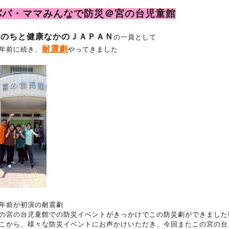
パパ・ママみんなで防災＠宮の台児童館
いのちと健康なかのＪＡＰＡＮ
の一員として
耐震劇
年前に続き、
やってきました
年前が初演の耐震劇
の宮の台児童館での防災イベントがきっかけでこの防災劇ができました‼️
こから、様々な防災イベントにお声かけいただき、今回またこの宮の台