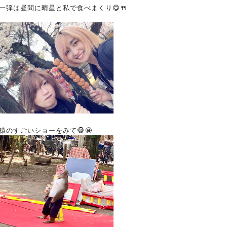
一弾は昼間に晴星と私で食べまくり😋🍴
猿のすごいショーをみて🐵🤩