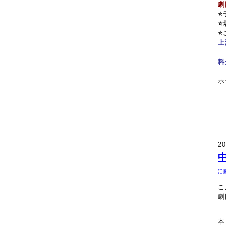
劇
⭐
⭐
⭐
上
料
ホ
20
活
こ
劇
本