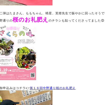
二弾はたまさん、ももちゃん、晴星、芙燈先生で賑やかに回ったそうです
桜のお礼肥え
野通りの
のチラシも貼ってくださってました😍
加申込みはコチラ👉
第１６回中野通り桜のお礼肥え