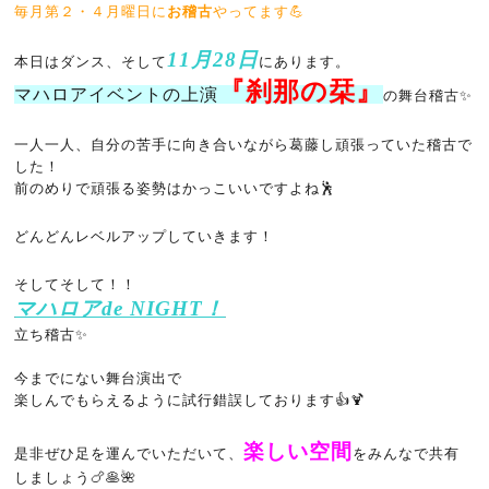
毎月第２・４月曜日に
お稽古
やってます💪
11月28日
本日はダンス、そして
にあります。
『刹那の栞』
マハロアイベントの上演
の舞台稽古✨
一人一人、自分の苦手に向き合いながら葛藤し頑張っていた稽古で
した！
前のめりで頑張る姿勢はかっこいいですよね🕺
どんどんレベルアップしていきます！
そしてそして！！
マハロアde NIGHT！
立ち稽古✨
今までにない舞台演出で
楽しんでもらえるように試行錯誤しております👍🍹
楽しい空間
是非ぜひ足を運んでいただいて、
をみんなで共有
しましょう🍗🥞🌺