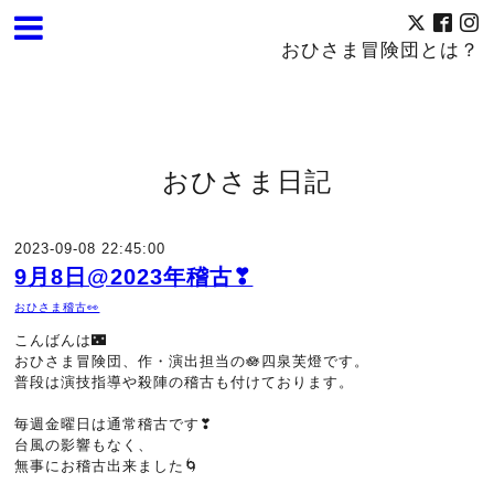
おひさま冒険団とは？
おひさま日記
2023-09-08 22:45:00
9月8日@2023年稽古❣
おひさま稽古👀
こんばんは🌃
おひさま冒険団、作・演出担当の
🪷
四泉芙燈です。
普段は演技指導や殺陣の稽古も付けております。
毎週金曜日は通常稽古です❣
台風の影響もなく、
無事にお稽古出来ました🌀