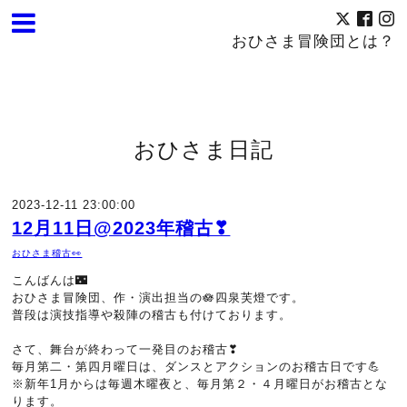
おひさま冒険団とは？
おひさま日記
2023-12-11 23:00:00
12月11日@2023年稽古❣
おひさま稽古👀
こんばんは🌃
おひさま冒険団、作・演出担当の
🪷
四泉芙燈です。
普段は演技指導や殺陣の稽古も付けております。
さて、舞台が終わって一発目のお稽古❣
毎月第二・第四月曜日は、ダンスとアクションのお稽古日です💪
※新年1月からは毎週木曜夜と、毎月第２・４月曜日がお稽古とな
ります。