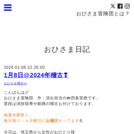
おひさま冒険団とは？
おひさま日記
2024-01-08 22:26:00
1月8日@2024年稽古❣
おひさま稽古👀
こんばんは🌌
おひさま冒険団、作・演出担当の
🪷
四泉芙燈です。
普段は演技指導や殺陣の稽古も付けております。
毎週木曜夜と、
毎月第２・４月曜日に
お稽古
やってます
💪
今日は、埼玉県から女性がおひとり様