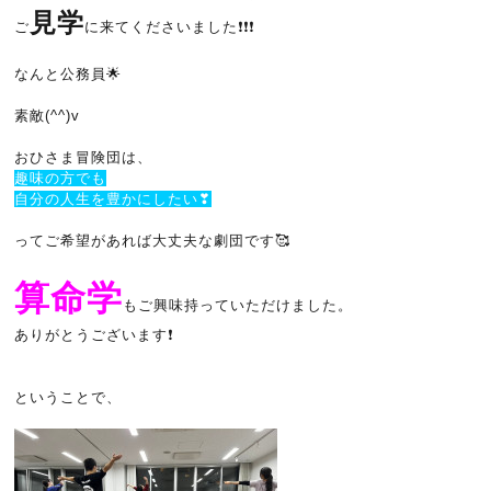
見学
ご
に来てくださいました❗❗❗
なんと公務員🌟
素敵(^^)v
おひさま冒険団は、
趣味の方でも
自分の人生を豊かにしたい❣
ってご希望があれば大丈夫な劇団です🥰
算命学
もご興味持っていただけました。
ありがとうございます❗
ということで、