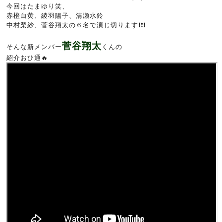
今回はたまゆり笑、
赤橙白黄、綾羽陽子、清瀬水鈴
中村梨紗、菅谷翔太の６名で演じ切ります❗❗❗
菅谷翔太
そんな新メンバー
くんの
紹介おひ通🔥