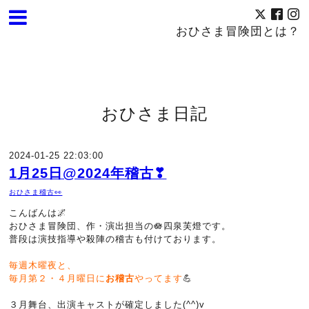
おひさま冒険団とは？
おひさま日記
2024-01-25 22:03:00
1月25日@2024年稽古❣
おひさま稽古👀
こんばんは🌌
おひさま冒険団、作・演出担当の
🪷
四泉芙燈です。
普段は演技指導や殺陣の稽古も付けております。
毎週木曜夜と、
毎月第２・４月曜日に
お稽古
やってます
💪
３月舞台、出演キャストが確定しました(^^)v