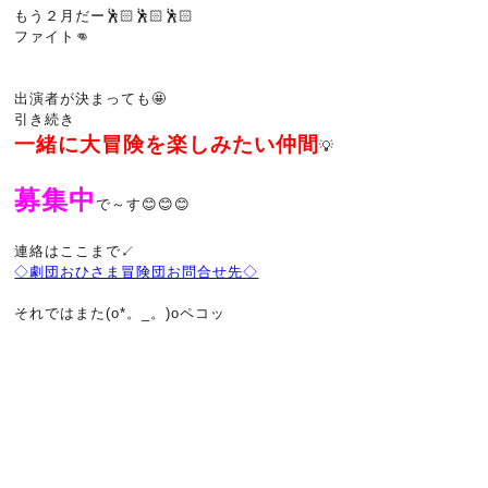
もう２月だー🕺🏻🕺🏻🕺🏻
ファイト👊
出演者が決まっても🤩
引き続き
一緒に大冒険を楽しみたい仲間
💡
募集中
で～す😊😊😊
連絡はここまで↙️
◇劇団おひさま冒険団お問合せ先◇
それではまた(o*。_。)oペコッ