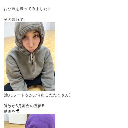
おひ通を撮ってみました✨
その流れで、
(急にフードをかぶり出したたまさん)
何故か3月舞台の宣伝⁉️
動画を🎥