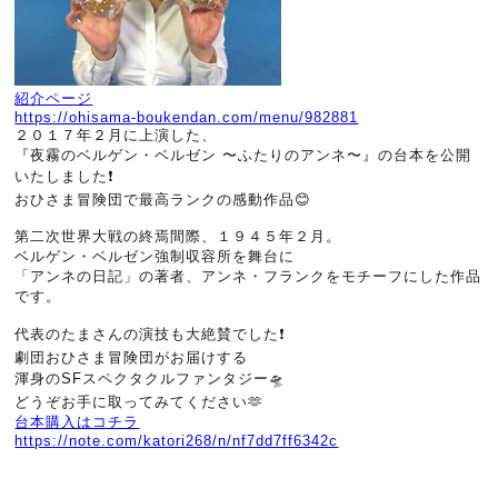
紹介ページ
https://ohisama-boukendan.com/menu/982881
２０１７年２月に上演した、
『夜霧のベルゲン・ベルゼン 〜ふたりのアンネ〜』の台本を公開
いたしました❗
おひさま冒険団で最高ランクの感動作品😊
第二次世界大戦の終焉間際、１９４５年２月。
ベルゲン・ベルゼン強制収容所を舞台に
「アンネの日記」の著者、アンネ・フランクをモチーフにした作品
です。
代表のたまさんの演技も大絶賛でした❗
劇団おひさま冒険団がお届けする
渾身のSFスペクタクルファンタジー🛸
どうぞお手に取ってみてください🫶
台本購入はコチラ
https://note.com/katori268/n/nf7dd7ff6342c