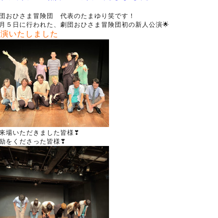
団おひさま冒険団 代表のたまゆり笑です！
月５日に行われた、劇団おひさま冒険団初の新人公演🌟
終演いたしました
来場いただきました皆様❣
励をくださった皆様❣