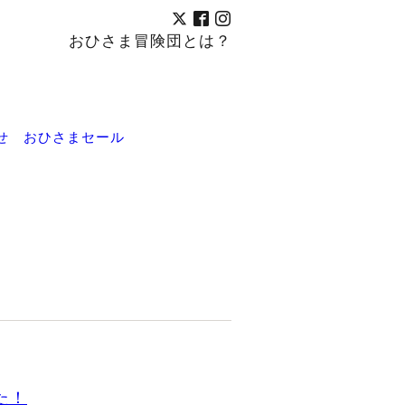
おひさま冒険団とは？
せ
おひさまセール
た！