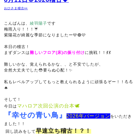
おひさま稽古👀
こんばんは、
綾羽陽子
です
梅雨入り！！！☔️
紫陽花が綺麗な季節になりましたー🩵🟣🩷
本日の稽古！
まずダンスは
難しいフロア(床)の振り付け
に挑戦！！💃💃
難しいかな、覚えられるかな、、と不安でしたが、
全然大丈夫でした😳要らぬ心配！✨
私もレベルアップしてもっと教えられるように頑張るぞー！！💪💪
🔥
そして！
マハロア次回公演の台本🕊️
今日は
『幸せの青い鳥』
2026年バージョン
をいただき
ました！！
早速立ち稽古！？！
回し読みをして