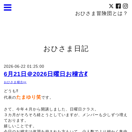
おひさま冒険団とは？
おひさま日記
2026-06-22 01:25:00
6月21日＠2026日曜日お稽古💃
おひさま稽古👀
どうも‼️
たまゆり笑
代表の
です。
さて、今年４月から開講しました、日曜日クラス。
３カ月がそろそろ経とうとしていますが、メンバーも少しずつ増え
ております。
嬉しいことです。
今日のお稽古は体調を崩された方もいて、少人数でより細かく集中