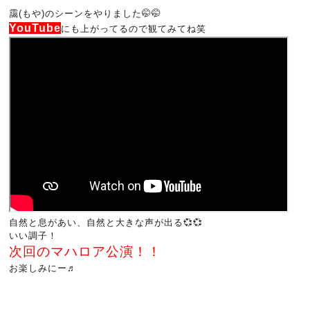
靄(もや)のシーンをやりました🤭🤭
YouTube
にも上がってるので観てみてね笑
自然と息があい、自然と大きな声が出る💞💞
いい調子！
次回のマハロア公演！！
お楽しみにー♬