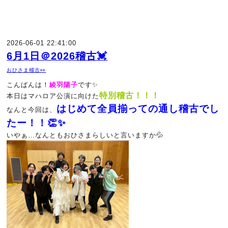
2026-06-01 22:41:00
6月1日＠2026稽古💓
おひさま稽古👀
こんばんは！
綾羽陽子
です✨
特別稽古！！！
本日はマハロア公演に向けた
はじめて全員揃っての通し稽古でし
なんと今回は、
たー！！👏✨
いやぁ…なんともおひさまらしいと言いますか💦