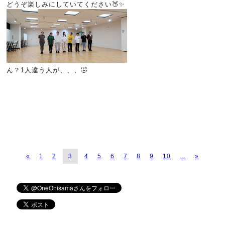
どうぞ楽しみにしていてください🍑✨
ん？1人違う人が、、、🤣
«
1
2
3
4
5
6
7
8
9
10
...
»