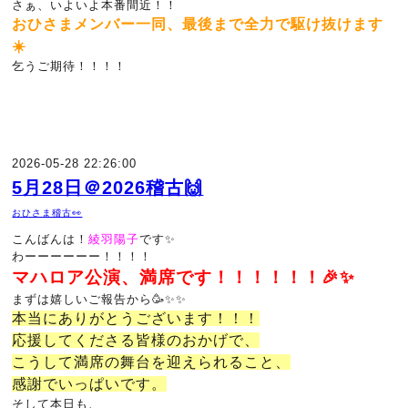
さぁ、いよいよ本番間近！！
おひさまメンバー一同、最後まで全力で駆け抜けます
☀️
乞うご期待！！！！
2026-05-28 22:26:00
5月28日＠2026稽古🙌
おひさま稽古👀
こんばんは！
綾羽陽子
です✨
わーーーーーー！！！！
マハロア公演、満席です！！！！！！🎉✨
まずは嬉しいご報告から🥳✨✨
本当にありがとうございます！！！
応援してくださる皆様のおかげで、
こうして満席の舞台を迎えられること、
感謝でいっぱいです。
そして本日も、