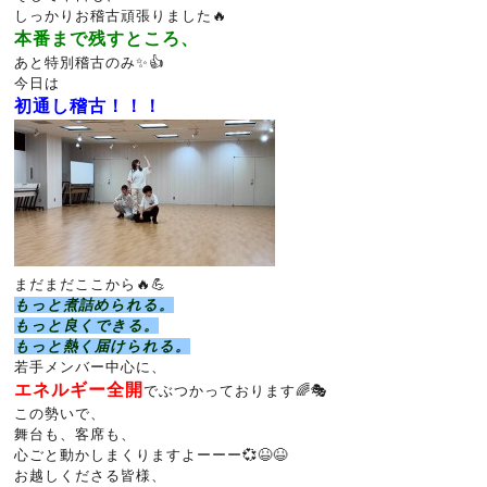
しっかりお稽古頑張りました🔥
本番まで残すところ、
あと特別稽古のみ✨👍
今日は
初通し稽古！！！
まだまだここから🔥💪
もっと煮詰められる。
もっと良くできる。
もっと熱く届けられる。
若手メンバー中心に、
エネルギー全開
でぶつかっております🌈🎭
この勢いで、
舞台も、客席も、
心ごと動かしまくりますよーーー💞😆😆
お越しくださる皆様、