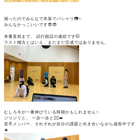
揃ったのでみんなで衣装でパシャリ📷✨
みんなかっこいいです😎😎
本番直前まで、 試行錯誤の連続です🤭
ラスト稽古とはいえ、まだまだ完成ではありません。
むしろ今が一番伸びている時期かもしれません✨
ジリジリと。 一歩一歩と🏃‍♀️‍➡️
若手メンバー、それぞれが自分の課題と向き合いながら成長中です
🔥